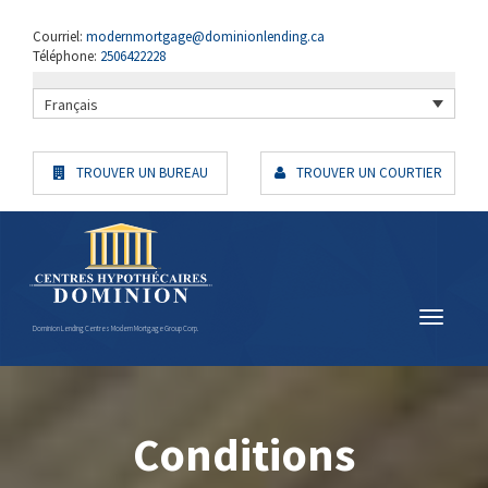
Courriel:
modernmortgage@dominionlending.ca
Téléphone:
2506422228
Français
TROUVER UN BUREAU
TROUVER UN COURTIER
Dominion Lending Centres Modern Mortgage Group Corp.
Conditions