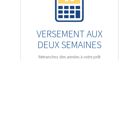
VERSEMENT AUX
DEUX SEMAINES
Retranchez des années à votre prêt
hypothécaire et économisez des milliers
de dollars en effectuant des versements
hypothécaires accélérés aux deux
semaines.
UTILISER MAINTENANT