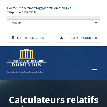
Courriel:
modernmortgage@dominionlending.ca
Téléphone:
2506422228
Français
TROUVER UN BUREAU
TROUVER UN COURTIER
Dominion Lending Centres Modern Mortgage Group Corp.
Calculateurs relatifs