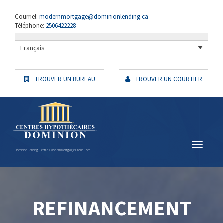
Courriel:
modernmortgage@dominionlending.ca
Téléphone:
2506422228
Français
TROUVER UN BUREAU
TROUVER UN COURTIER
Dominion Lending Centres Modern Mortgage Group Corp.
REFINANCEMENT