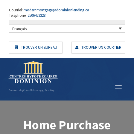
Courriel:
modernmortgage@dominionlending.ca
Téléphone:
2506422228
Français
TROUVER UN BUREAU
TROUVER UN COURTIER
Dominion Lending Centres Modern Mortgage Group Corp.
Home Purchase