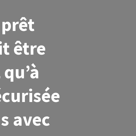
 prêt
t être
z qu’à
écurisée
s avec