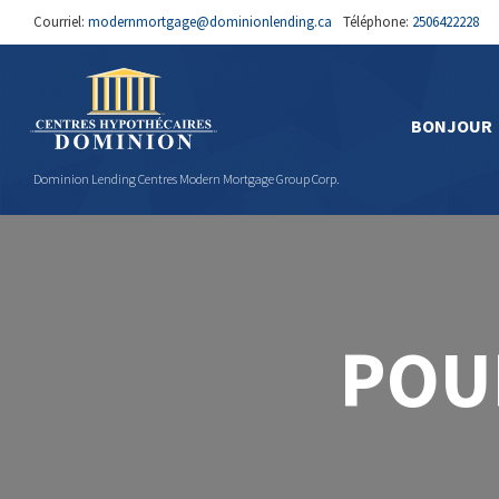
Courriel:
modernmortgage@dominionlending.ca
Téléphone:
2506422228
BONJOUR
Dominion Lending Centres Modern Mortgage Group Corp.
POU