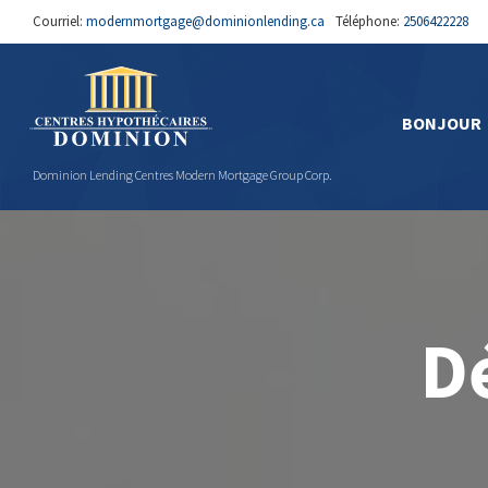
Courriel:
modernmortgage@dominionlending.ca
Téléphone:
2506422228
BONJOUR
Dominion Lending Centres Modern Mortgage Group Corp.
D